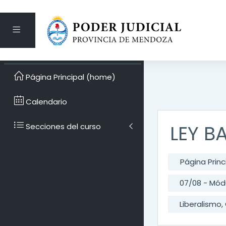
Pánel lateral
Saltar al contenido pri
Página Principal (home)
Calendario
LEY B
Secciones del curso
Página Prin
07/08 - Módu
Liberalismo