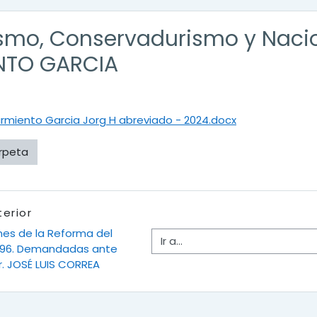
ismo, Conservadurismo y Naci
NTO GARCIA
rmiento Garcia Jorg H abreviado - 2024.docx
rpeta
terior
ones de la Reforma del 
Ir a...
696. Demandadas ante  
Dr. JOSÉ LUIS CORREA