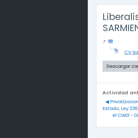
Liberal
SARMIE
CV Sa
Descargar ca
Actividad an
◀︎ Privatizaci
Estado, Ley 23
el CIADI - 