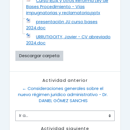
Curso IEDA y otros Reforma Ley de
Bases Procedimiento - Vías
impugnatorias y reclamatoria.pptx
presentación JU curso bases
2024.doc
URRUTIGOITY, Javier - CV abreviado
2024.doc
Descargar carpeta
Actividad anterior
← Consideraciones generales sobre el 
nuevo régimen juridico administrativo - Dr. 
DANIEL GÓMEZ SANCHIS
Ir a...
Actividad siguiente