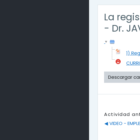
La regi
- Dr. J
1) Re
CURRI
Descargar ca
Actividad an
◀︎ VIDEO - EMPL