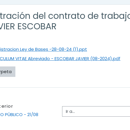
stración del contrato de traba
AVIER ESCOBAR
gistracion Ley de Bases -28-08-24 (1).ppt
CULUM VITAE Abreviado - ESCOBAR JAVIER (08-2024).pdf
rpeta
terior
Ir a...
EO PÚBLICO - 21/08