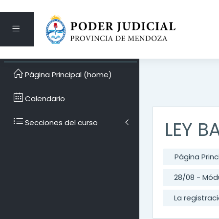
Pánel lateral
Saltar al contenido pri
Página Principal (home)
Calendario
LEY B
Secciones del curso
Página Prin
28/08 - Módu
La registrac