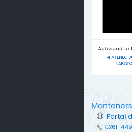
o
Actividad an
◀︎ ATENEO 
LABORA
Manteners
Portal 
0261-449