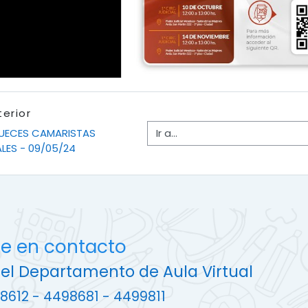
i
n
g
.
terior
Ir a...
JUECES CAMARISTAS 
LES - 09/05/24
e en contacto
del Departamento de Aula Virtual
8612 - 4498681 - 4499811