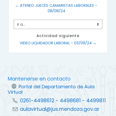
V
i
← ATENEO JUECES CAMARISTAS LABORALES - 
n
g
i
08/08/24
.
d
Ir a...
e
Actividad siguiente
VIDEO LIQUIDADOR LABORAL - 03/09/24 →
o
Mantenerse en contacto
Portal del Departamento de Aula
Virtual
0261-4498612 - 4498681 - 4499811
aulavirtual@jus.mendoza.gov.ar