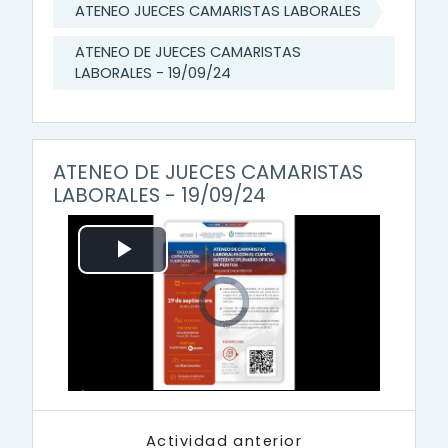
ATENEO JUECES CAMARISTAS LABORALES
ATENEO DE JUECES CAMARISTAS
LABORALES - 19/09/24
ATENEO DE JUECES CAMARISTAS
LABORALES - 19/09/24
P
V
i
l
d
e
o
P
l
a
a
y
e
r
y
i
s
l
o
Actividad anterior
a
d